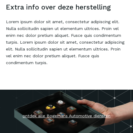
Extra info over deze herstelling
Ontdek alle dienste
Bogemans
Lorem ipsum dolor sit amet, consectetur adipiscing elit.
Nulla sollicitudin sapien ut elementum ultrices. Proin vel
Carrosserie
enim nec dolor pretium aliquet. Fusce quis condimentum
Sign & Wrap
turpis. Lorem ipsum dolor sit amet, consectetur adipiscing
elit. Nulla sollicitudin sapien ut elementum ultrices. Proin
Equipment
vel enim nec dolor pretium aliquet. Fusce quis
condimentum turpis.
Professional Vehi
Fleetport
Mercedes-Benz