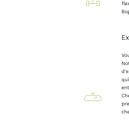
fle
Bog
Ex
Vou
No
d'e
qui
ent
Che
pre
ch