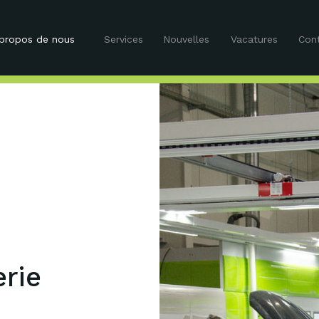
propos de nous
Services
Nouvelles
Vacatures
Con
rie