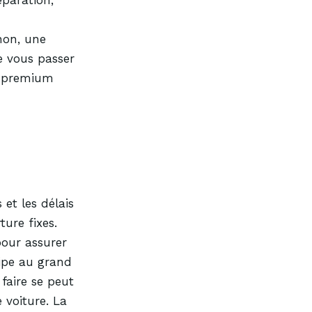
éparation,
non, une
Découvrez tous les services 
e vous passer
Bogemans Au
s premium
Carrosserie
et les délais
ture fixes.
Sign & Wrap
pour assurer
uipe au grand
faire se peut
Equipment
 voiture. La