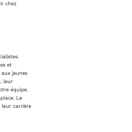
ir chez
Professional Vehi
Fleetport
alistes.
Mercedes-Benz
se et
s aux jeunes
, leur
otre équipe.
place. La
leur carrière