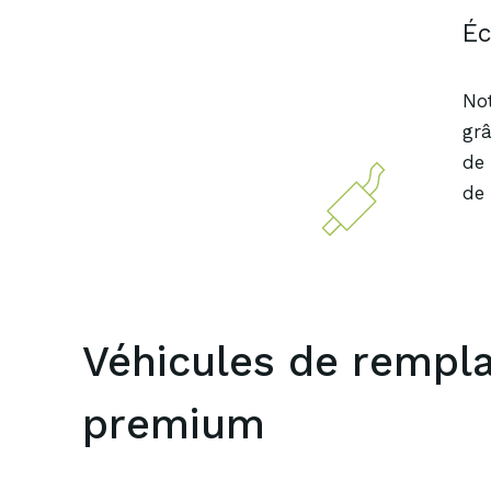
É
Not
grâ
de 
de 
Véhicules de rempl
premium