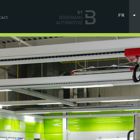
FR
tact
NL