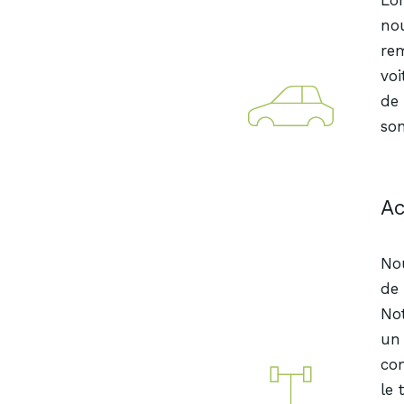
Lor
no
re
voi
de
son
Ac
Nou
de 
Not
un 
com
le 