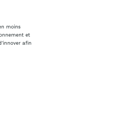
 en moins
ironnement et
d'innover afin
Prenez rendez-vous en ligne
Contactez-nous